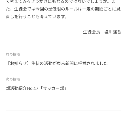
て考えてみるきっかけにもなるのではないでしょうか。ま
た、生徒会では今回の最低限のルールは一定の期間ごとに見
直しを行うことも考えています。
生徒会長 塩川遥香
投
前の投稿
稿
【お知らせ】生徒の活動が東京新聞に掲載されました
ナ
ビ
次の投稿
ゲ
部活動紹介No.17「サッカー部」
ー
シ
ョ
ン