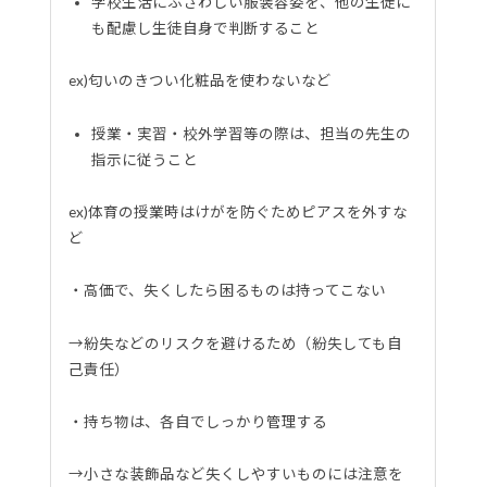
学校生活にふさわしい服装容姿を、他の生徒に
も配慮し生徒自身で判断すること
ex)匂いのきつい化粧品を使わないなど
授業・実習・校外学習等の際は、担当の先生の
指示に従うこと
ex)体育の授業時はけがを防ぐためピアスを外すな
ど
・高価で、失くしたら困るものは持ってこない
→紛失などのリスクを避けるため（紛失しても自
己責任）
・持ち物は、各自でしっかり管理する
→小さな装飾品など失くしやすいものには注意を