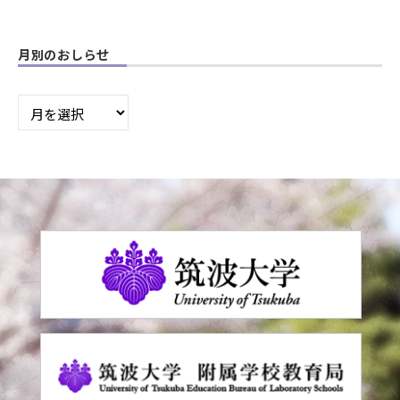
月別のおしらせ
月
別
の
お
し
ら
せ