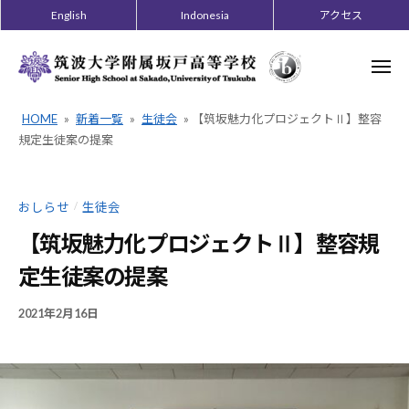
ー
コ
English
Indonesia
アクセス
ン
テ
メ
ニ
ン
ュ
ー
ツ
HOME
»
新着一覧
»
生徒会
»
【筑坂魅力化プロジェクトⅡ】整容
へ
規定生徒案の提案
ス
キ
おしらせ
生徒会
ッ
/
プ
【筑坂魅力化プロジェクトⅡ】整容規
定生徒案の提案
2021年2月16日
B
/
Y
0
2
件
0
の
1
コ