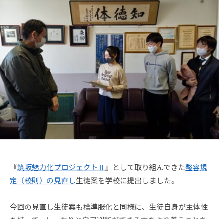
9
メ
K
ン
A
ト
N
R
I
-
A
D
M
I
N
@
S
A
K
『
筑坂魅力化プロジェクトⅡ
』として取り組んできた
整容規
A
定（校則）の見直し
生徒案を学校に提出しました。
D
O
今回の見直し生徒案も標準服化と同様に、生徒自身が主体性