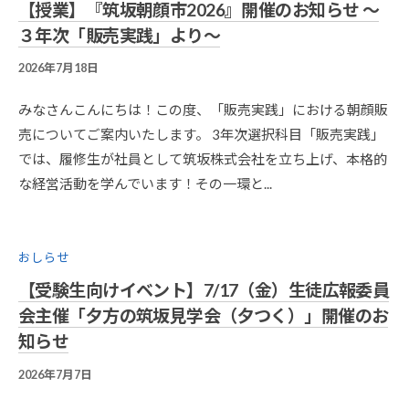
【授業】『筑坂朝顔市2026』開催のお知らせ ～
３年次「販売実践」より～
2026年7月18日
B
Y
梅
みなさんこんにちは！この度、「販売実践」における朝顔販
澤
売についてご案内いたします。 3年次選択科目「販売実践」
智
では、履修生が社員として筑坂株式会社を立ち上げ、本格的
な経営活動を学んでいます！その一環と...
おしらせ
【受験生向けイベント】7/17（金）生徒広報委員
会主催「夕方の筑坂見学会（夕つく）」開催のお
知らせ
2026年7月7日
B
Y