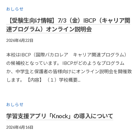
R
おしらせ
I
【受験生向け情報】7/3（金）IBCP（キャリア関
-
A
連プログラム）オンライン説明会
D
2026年6月22日
B
M
Y
I
今
N
本校はIBCP（国際バカロレア キャリア関連プログラム）
野
@
の候補校となっています。 IBCPがどのようなプログラム
良
S
か、中学生と保護者の皆様向けにオンライン説明会を開催致
祐
A
します。 【内容】 （１）学校概要...
K
A
D
O
おしらせ
学習支援アプリ「Knock」の導入について
2026年6月16日
B
Y