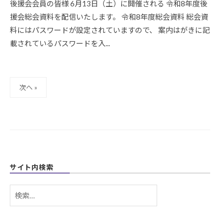
2
後援会会員の皆様 6月13日（土）に開催される 令和8年度後
I
0
援会総会資料を配信いたします。 令和8年度総会資料 総会資
N
1
@
料にはパスワードが設定されていますので、 案内はがきに記
9
S
載されているパスワードを入...
K
A
A
K
N
A
R
D
投
次へ »
I
O
稿
-
の
A
D
ペ
M
ー
I
ジ
N
送
@
サイト内検索
S
り
A
検
K
索:
A
D