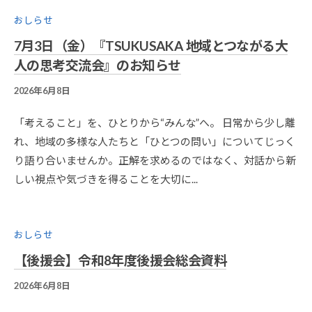
O
おしらせ
7月3日（金）『TSUKUSAKA 地域とつながる大
人の思考交流会』のお知らせ
2026年6月8日
B
Y
2
「考えること」を、ひとりから“みんな”へ。 日常から少し離
0
れ、地域の多様な人たちと「ひとつの問い」についてじっく
1
り語り合いませんか。正解を求めるのではなく、対話から新
9
しい視点や気づきを得ることを大切に...
K
A
N
R
おしらせ
I
【後援会】令和8年度後援会総会資料
-
A
2026年6月8日
B
D
Y
M