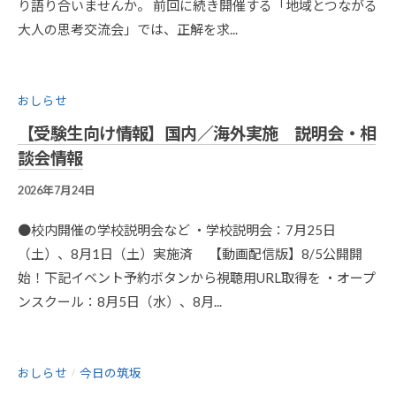
り語り合いませんか。 前回に続き開催する「地域とつながる
9
大人の思考交流会」では、正解を求...
K
A
N
R
おしらせ
I
【受験生向け情報】国内／海外実施 説明会・相
-
A
談会情報
D
2026年7月24日
B
M
Y
I
今
N
●校内開催の学校説明会など ・学校説明会：7月25日
野
@
（土）、8月1日（土）実施済 【動画配信版】8/5公開開
良
S
始！下記イベント予約ボタンから視聴用URL取得を ・オープ
祐
A
ンスクール：8月5日（水）、8月...
K
A
D
O
おしらせ
今日の筑坂
/