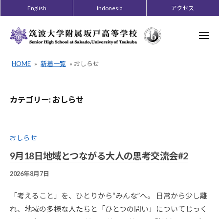
ー
コ
English
Indonesia
アクセス
ン
テ
メ
ニ
ン
ュ
ー
ツ
HOME
»
新着一覧
»
おしらせ
へ
ス
キ
カテゴリー:
おしらせ
ッ
プ
おしらせ
9月18日地域とつながる大人の思考交流会#2
2026年8月7日
B
Y
2
「考えること」を、ひとりから“みんな”へ。 日常から少し離
0
れ、地域の多様な人たちと「ひとつの問い」についてじっく
1