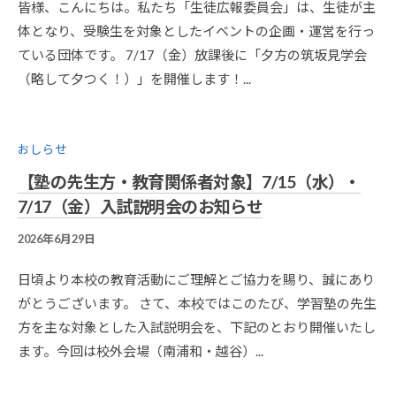
今
皆様、こんにちは。私たち「生徒広報委員会」は、生徒が主
野
体となり、受験生を対象としたイベントの企画・運営を行っ
良
ている団体です。 7/17（金）放課後に「夕方の筑坂見学会
祐
（略して夕つく！）」を開催します！...
おしらせ
【塾の先生方・教育関係者対象】7/15（水）・
7/17（金）入試説明会のお知らせ
2026年6月29日
B
Y
2
日頃より本校の教育活動にご理解とご協力を賜り、誠にあり
0
がとうございます。 さて、本校ではこのたび、学習塾の先生
1
方を主な対象とした入試説明会を、下記のとおり開催いたし
9
ます。今回は校外会場（南浦和・越谷）...
K
A
N