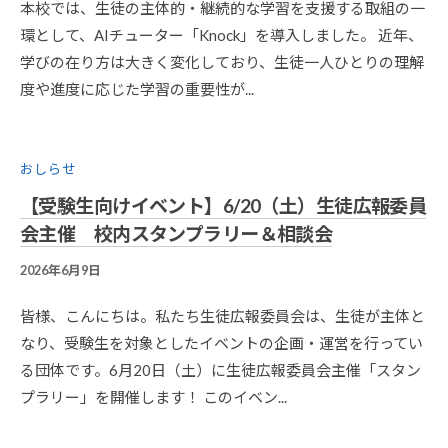
2
本校では、生徒の主体的・継続的な学習を支援する取組の一
0
環として、AIチューター「Knock」を導入しました。 近年、
1
学びの在り方は大きく変化しており、生徒一人ひとりの理解
9
度や進度に応じた学習の重要性が...
K
A
N
R
おしらせ
I
【受験生向けイベント】6/20（土）生徒広報委員
-
A
会主催 校内スタンプラリー＆相談会
D
2026年6月9日
B
M
Y
I
今
N
皆様、こんにちは。私たち生徒広報委員会は、生徒が主体と
野
@
なり、受験生を対象としたイベントの企画・運営を行ってい
良
S
る団体です。6月20日（土）に生徒広報委員会主催「スタン
祐
A
プラリー」を開催します！ このイベン...
K
A
D