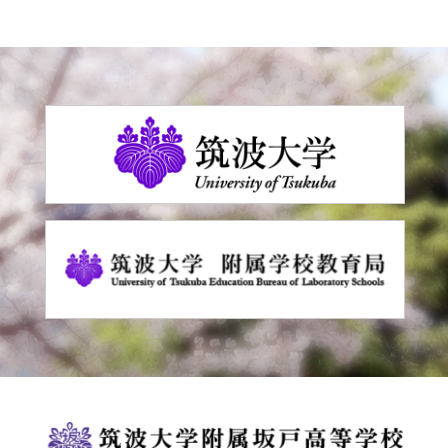
の
お
し
ら
せ