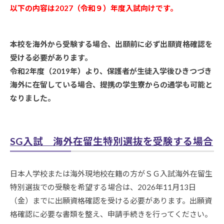
国
以下の内容は2027（令和９）年度入試向けです。
生/
海
本校を海外から受験する場合、出願前に必ず出願資格確認を
受ける必要があります。
外
令和2年度（2019年）より、保護者が生徒入学後ひきつづき
在
海外に在留している場合、提携の学生寮からの通学も可能と
留
なりました。
生/
外
SG入試 海外在留生特別選抜を受験する場合
国
人
日本人学校または海外現地校在籍の方がＳＧ入試海外在留生
特別選抜での受験を希望する場合は、2026年11月13日
生
（金）までに出願資格確認を受ける必要があります。出願資
徒
格確認に必要な書類を整え、申請手続きを行ってください。