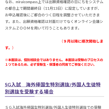
なお、miraicompass上では出願資格確認の日にちをシステム
2026
年
の都合上で期間最終日（11月13日）に設定していますが、
8
お申込確認後にご都合のつく日程を調整させていただきま
月
す。また、出願資格確認は対面だけでなくオンライン会議シ
6
ステムＺＯＯＭを用いて行うこともあります。
日
BY
KANRI-
出願資格確認の申請はこちらから
（
９月以降に順次開始しま
ADMIN-
す。
）
OZEKI@SAKADO
※本面談は、個別相談会ではありません。本面談は受験のプロセスの
１つであるため、必ず受験生・保護者の同席でご参加ください。
SG入試 海外帰国生特別選抜/外国人生徒特
別選抜を受験する場合
ＳＧ入試海外帰国生特別選抜/外国人生徒特別選抜での受験