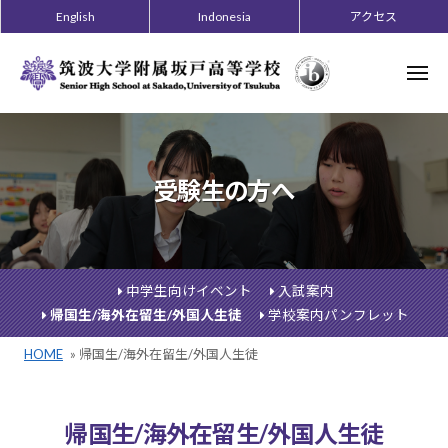
ー
コ
English
Indonesia
アクセス
ン
テ
メ
ニ
ン
ュ
ー
ツ
へ
ス
受験生の方へ
キ
ッ
プ
中学生向けイベント
入試案内
帰国生/海外在留生/外国人生徒
学校案内パンフレット
HOME
»
帰国生/海外在留生/外国人生徒
帰
帰国生/海外在留生/外国人生徒