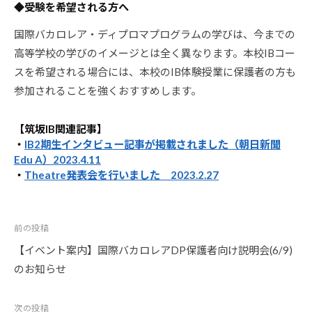
◆受験を希望される方へ
国際バカロレア・ディプロマプログラムの学びは、今までの
高等学校の学びのイメージとは全く異なります。本校IBコー
スを希望される場合には、本校のIB体験授業に保護者の方も
参加されることを強くおすすめします。
【筑坂IB関連記事】
・
IB2期生インタビュー記事が掲載されました（朝日新聞
Edu A）2023.4.11
・
Theatre発表会を行いました 2023.2.27
投
前の投稿
稿
【イベント案内】国際バカロレアDP保護者向け説明会(6/9)
ナ
のお知らせ
ビ
ゲ
次の投稿