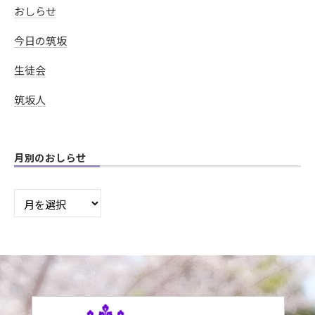
おしらせ
今日の筑坂
生徒会
筑坂人
月別のおしらせ
月
別
の
お
し
ら
せ