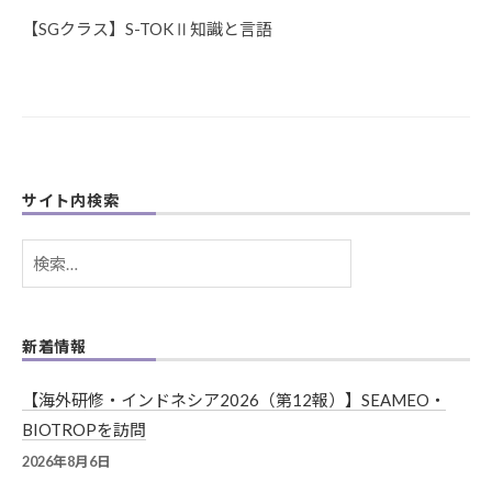
ー
【SGクラス】S-TOKⅡ知識と言語
シ
ョ
ン
サイト内検索
検
索:
新着情報
【海外研修・インドネシア2026（第12報）】SEAMEO・
BIOTROPを訪問
2026年8月6日