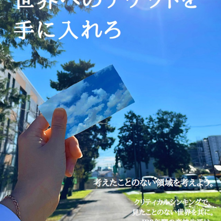
9
メ
K
ン
A
ト
N
R
I
-
A
D
M
I
N
@
S
A
K
A
D
O