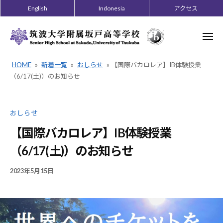
ー
コ
English
Indonesia
アクセス
ン
テ
メ
ニ
ン
ュ
ー
ツ
HOME
»
新着一覧
»
おしらせ
»
【国際バカロレア】IB体験授業
へ
（6/17(土)）のお知らせ
ス
キ
おしらせ
ッ
プ
【国際バカロレア】IB体験授業
（6/17(土)）のお知らせ
2023年5月15日
B
/
Y
0
2
件
0
の
1
コ