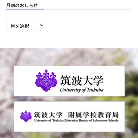
月別のおしらせ
月
別
の
お
し
ら
せ