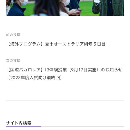
投
前の投稿
稿
【海外プログラム】夏季オーストラリア研修５日目
ナ
ビ
次の投稿
ゲ
【国際バカロレア】IB体験授業（9月17日実施）のお知らせ
ー
（2023年度入試向け最終回）
シ
ョ
ン
サイト内検索