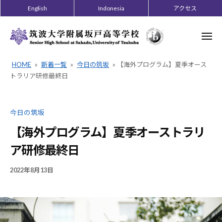
ー
コ
English
Indonesia
アクセス
ン
テ
メ
ニ
ン
ュ
ー
ツ
HOME
»
新着一覧
»
今日の筑坂
»
【海外プログラム】夏季オース
へ
トラリア研修最終日
ス
キ
今日の筑坂
ッ
プ
【海外プログラム】夏季オーストラリ
ア研修最終日
2022年8月13日
B
/
Y
0
今
件
野
の
良
コ