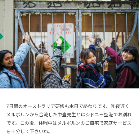
祐
メ
ン
ト
7日間のオーストラリア研修も本日で終わりです。昨夜遅く
メルボルンから合流した中臺先生とはシドニー空港でお別れ
です。この後、休暇中はメルボルンのご自宅で家庭サービス
を十分して下さいね。