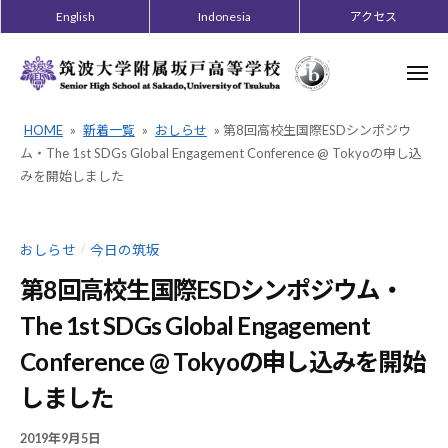
ー
コ
English
Indonesia
アクセス
ン
テ
メ
ニ
ン
ュ
ー
ツ
HOME
»
新着一覧
»
おしらせ
»
第8回高校生国際ESDシンポジウ
へ
ム・The 1st SDGs Global Engagement Conference @ Tokyoの申し込
ス
みを開始しました
キ
ッ
おしらせ
今日の筑坂
/
プ
第8回高校生国際ESDシンポジウム・
The 1st SDGs Global Engagement
Conference @ Tokyoの申し込みを開始
しました
2019年9月5日
B
/