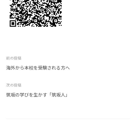
投
前の投稿
稿
海外から本校を受験される方へ
ナ
ビ
次の投稿
ゲ
筑坂の学びを生かす「筑坂人」
ー
シ
ョ
ン