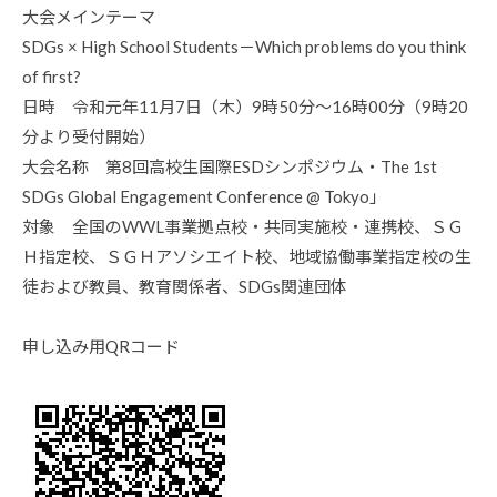
A
大会メインテーマ
K
SDGs × High School Students－Which problems do you think
A
of first?
D
O
日時 令和元年11月7日（木）9時50分～16時00分（9時20
分より受付開始）
大会名称 第8回高校生国際ESDシンポジウム・The 1st
SDGs Global Engagement Conference @ Tokyo」
対象 全国のWWL事業拠点校・共同実施校・連携校、ＳＧ
Ｈ指定校、ＳＧＨアソシエイト校、地域協働事業指定校の生
徒および教員、教育関係者、SDGs関連団体
申し込み用QRコード