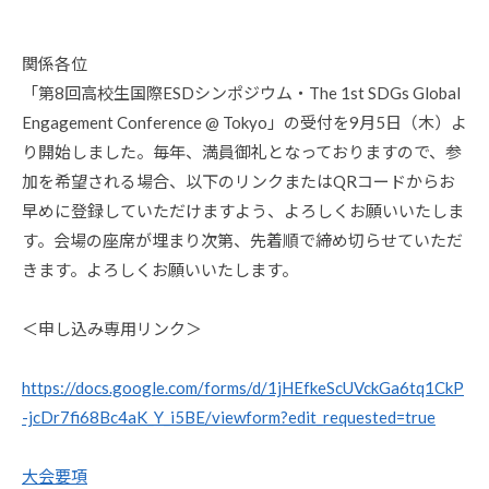
Y
0
K
件
A
の
関係各位
N
コ
「第8回高校生国際ESDシンポジウム・The 1st SDGs Global
R
メ
Engagement Conference @ Tokyo」の受付を9月5日（木）よ
I
ン
り開始しました。毎年、満員御礼となっておりますので、参
-
ト
加を希望される場合、以下のリンクまたはQRコードからお
A
D
早めに登録していただけますよう、よろしくお願いいたしま
M
す。会場の座席が埋まり次第、先着順で締め切らせていただ
I
きます。よろしくお願いいたします。
N
-
O
＜申し込み専用リンク＞
Z
E
https://docs.google.com/forms/d/1jHEfkeScUVckGa6tq1CkP
K
-jcDr7fi68Bc4aK_Y_i5BE/viewform?edit_requested=true
I
@
S
大会要項