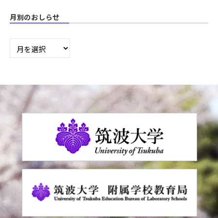
月別のおしらせ
月
別
の
お
し
ら
せ