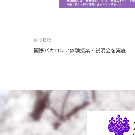
投
前の投稿
稿
国際バカロレア体験授業・説明会を実施
ナ
ビ
ゲ
ー
シ
ョ
ン