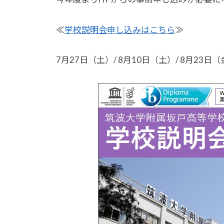
R
メ
I
ン
≪
学校説明会申し込みはこちら
≫
-
ト
A
7月27日（土）/ 8月10日（土）/ 8月23日
D
M
I
N
-
O
Z
E
K
I
@
S
A