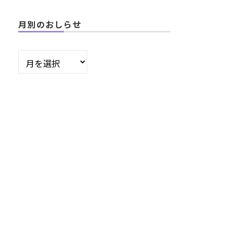
月別のおしらせ
月
別
の
お
し
ら
せ