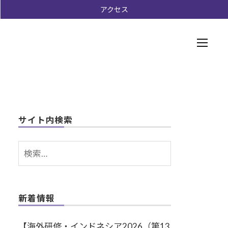
ー
アクセス
メ
ニ
ュ
ー
サイト内検索
検
索:
新着情報
【海外研修・インドネシア2026（第13