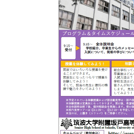
K
A
D
O