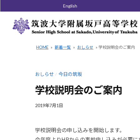
コ
English
ン
テ
ン
ツ
HOME
»
新着一覧
»
おしらせ
»
学校説明会のご案内
へ
ス
キ
おしらせ
今日の筑坂
/
ッ
学校説明会のご案内
プ
2019年7月1日
B
/
Y
0
K
件
学校説明会の申し込みを開始します。
A
の
N
コ
今年度よりHPからの事前申し込みが必要に