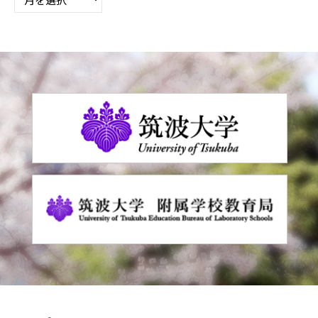
別
の
お
し
ら
せ