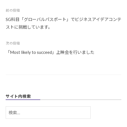
A
D
投
前の投稿
M
稿
SG科目「グローバルパスポート」でビジネスアイデアコンテ
I
ナ
ストに挑戦しています。
N
ビ
-
O
ゲ
次の投稿
Z
ー
「Most likely to succeed」上映会を行いました
E
シ
K
ョ
I
@
ン
S
A
K
サイト内検索
A
D
検
O
索: