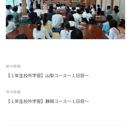
投
前の投稿
稿
【１年生校外学習】山梨コース～１日目～
ナ
ビ
次の投稿
ゲ
【１年生校外学習】静岡コース～１日目～
ー
シ
ョ