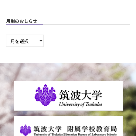
月別のおしらせ
月
別
の
お
し
ら
せ