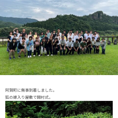
メ
ン
ト
阿賀町に無事到着しました。
狐の嫁入り屋敷で開村式。