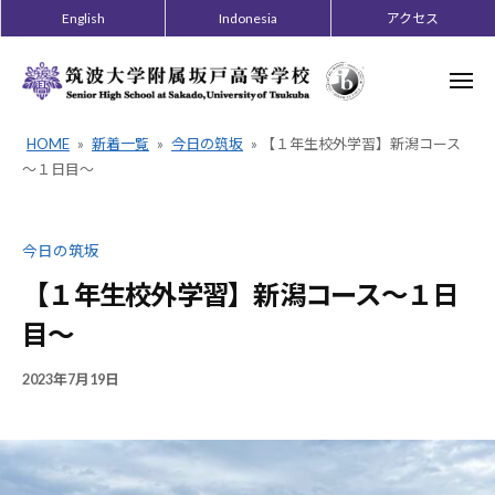
ー
コ
English
Indonesia
アクセス
ン
テ
メ
ニ
ン
ュ
ー
ツ
HOME
»
新着一覧
»
今日の筑坂
»
【１年生校外学習】新潟コース
へ
～１日目～
ス
キ
今日の筑坂
ッ
プ
【１年生校外学習】新潟コース～１日
目～
2023年7月19日
B
/
Y
0
梅
件
澤
の
智
コ