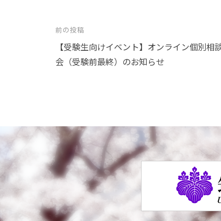
投
前の投稿
稿
【受験生向けイベント】オンライン個別相
会（受験前最終）のお知らせ
ナ
ビ
ゲ
ー
シ
ョ
ン