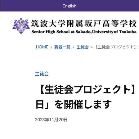
コ
English
ン
テ
ン
ツ
HOME
»
新着一覧
»
生徒会
»
【生徒会プロジェクト】
へ
ス
キ
生徒会
ッ
【生徒会プロジェクト】
プ
日」を開催します
2023年11月20日
B
Y
2