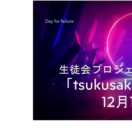
0
1
9
K
A
N
R
I
-
A
D
M
I
N
@
S
A