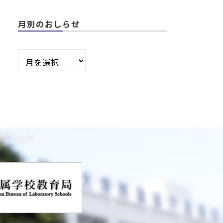
月別のおしらせ
月
別
の
お
し
ら
せ