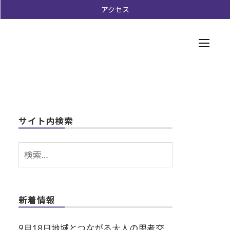
ー
アクセス
メ
ニ
ュ
ー
サイト内検索
検
索:
新着情報
9月18日地域とつながる大人の思考交