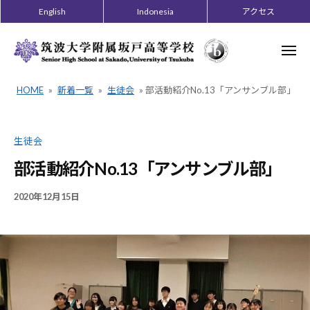
ー
コ
English
Indonesia
アクセス
ン
テ
メ
ニ
ン
ュ
ー
ツ
HOME
»
新着一覧
»
生徒会
»
部活動紹介No.13「アンサンブル部」
へ
ス
キ
生徒会
ッ
部活動紹介No.13「アンサンブル部」
プ
2020年12月15日
B
/
Y
0
2
件
0
の
1
コ
9
メ
K
ン
A
ト