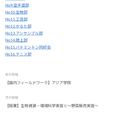
No9.空手道部
No10.生物部
No11.工芸部
No12.かるた部
No13.アンサンブル部
No14.陸上部
No15.バドミントン同好会
No16.テニス部
投
前の投稿
稿
【国内フィールドワーク】アジア学院
ナ
ビ
次の投稿
ゲ
【授業】生物資源・環境科学実習Ⅱ～野菜販売実習～
ー