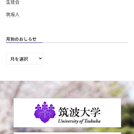
生徒会
筑坂人
月別のおしらせ
月
別
の
お
し
ら
せ