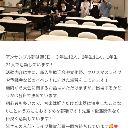
N
R
I
-
A
D
M
I
N
アンサンブル部は週3日、３年生12人、2年生11人、1年生
@
21人で活動しています！
S
活動内容は主に、新入生歓迎会や文化祭、クリスマスライブ
A
K
や予餞会などのイベントに向けた練習をしています！
A
顧問から大会に関するお話はいただけますが、出場するかど
D
うかは各自で決めています。
O
初心者も多いので、音楽は好きだけど楽器は演奏したことな
い…という方にもおすすめな部活です！先輩・後輩関係なく
仲良く活動しています！！
皆さんの入部・ライブ鑑賞部員一同お待ちしています