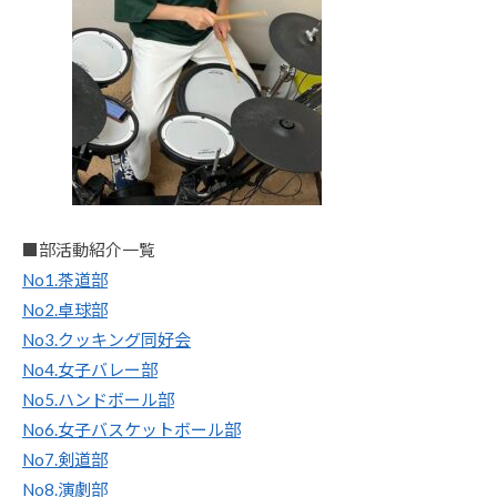
■部活動紹介一覧
No1.茶道部
No2.卓球部
No3.クッキング同好会
No4.女子バレー部
No5.ハンドボール部
No6.女子バスケットボール部
No7.剣道部
No8.演劇部