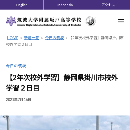
ー
コ
English
Indonesia
アクセス
ン
テ
メ
ニ
ン
ュ
ー
ツ
HOME
»
新着一覧
»
今日の筑坂
»
【2年次校外学習】静岡県掛川市
へ
校外学習２日目
ス
キ
今日の筑坂
ッ
プ
【2年次校外学習】静岡県掛川市校外
学習２日目
2021年7月16日
B
/
Y
0
熊
件
倉
の
悠
コ