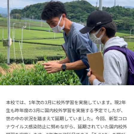
貴
メ
ン
ト
本校では、1年次の3月に校外学習を実施しています。現2年
生も昨年度の3月に国内校外学習を実施する予定でしたが、
世の中の状況を踏まえて延期していました。今回、新型コロ
ナウイルス感染防止に努めながら、延期されていた国内校外