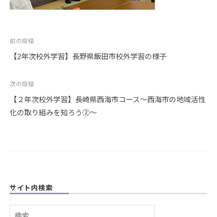
投
前の投稿
稿
【2年次校外学習】長野県飯田市校外学習の様子
ナ
ビ
次の投稿
ゲ
【２年次校外学習】長崎県西海市コース～西海市の地域活性
ー
化の取り組みを知ろう②～
シ
ョ
ン
サイト内検索
検