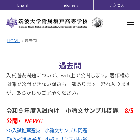
ー
コ
English
Indonesia
アクセス
ン
テ
メ
ニ
ン
ュ
ー
ツ
HOME
»
過去問
へ
ス
キ
過
過去問
ッ
去
入試過去問題について、web上で公開します。著作権の
プ
関係で公開できない問題も一部あります。恐れ入ります
問
が、あらかじめご了承ください。
2026
年
令和９年度入試向け 小論文サンプル問題
8/5
8
公開←
NEW!!
月
4
SG入試推薦選抜 小論文サンプル問題
日
TX入試推薦選抜 小論文サンプル問題